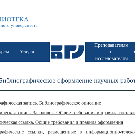
НАУЧНАЯ БИБЛИОТЕКА БГУ им. Доржи Банзарова
ЛИОТЕКА
нного университета
Преподавателям
урсы
Услуги
и
исследователям
Библиографическое оформление научных рабо
рафическая запись. Библиографическое описание
ческая запись. Заголовок. Общие требования и правила состав
фическая ссылка. Общие требования и правила оформления
графические ссылки, размещенные в информационно-телек