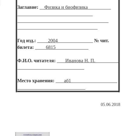
Заглавие:
Физика и биофизика
Год изд.:
2004
№ чит.
билета:
6815
Ф.И.О. читателя:
Иванова Н. П.
Место хранения:
аб1
05.06.2018