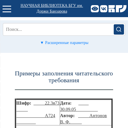
НАУЧНАЯ БИБЛИОТЕКА БГУ им.
Доржи Банзарова
▼ Расширенные параметры
Примеры заполнения читательского
требования
Шифр:
22.3я73
Дата:
30.09.05
А724
Автор:
Антонов
В. Ф.