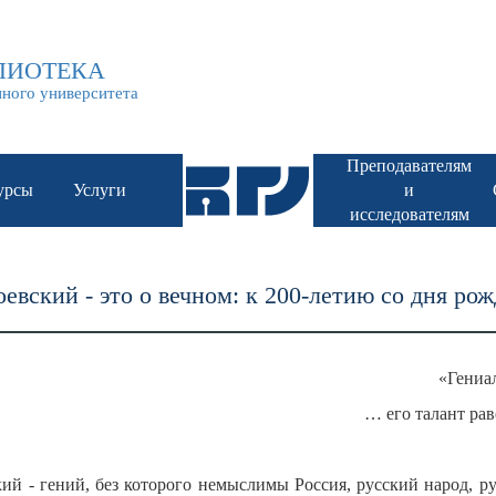
НАУЧНАЯ БИБЛИОТЕКА БГУ им. Доржи Банзарова
ЛИОТЕКА
нного университета
Преподавателям
урсы
Услуги
и
исследователям
евский - это о вечном: к 200-летию со дня ро
«Гениа
… его талант ра
й - гений, без которого немыслимы Россия, русский народ, ру