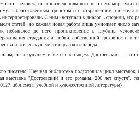
Это тот человек, по произведениям которого весь мир судит о
ому: с благоговейным трепетом и с отвращением, писателя 
, интерпретировали. С ним «вступали в диалог», спорили, его р
ысяч статей, но каждая новая работа лишь умножает число заг
как небывалое до него проникновение в глубины человеч
переживания страдания и любви, собственной греховности и те
ечества и вселенскую миссию русского народа.
шлом, не о будущем и не о настоящем. Достоевский — это о
го писателя, Научная библиотека подготовила цикл выставок,
ная выставка
"Достоевский и его романы. 200 лет спустя"
, т
. 0127, абонемент учебной и художественной литературы)