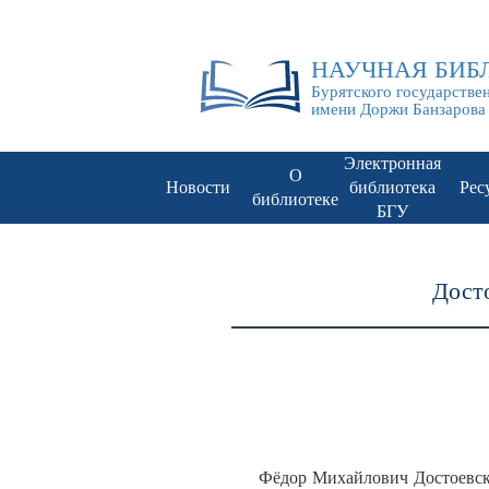
НАУЧНАЯ БИБ
Бурятского государстве
имени Доржи Банзарова
Электронная
О
Новости
библиотека
Рес
библиотеке
БГУ
Досто
Фёдор Михайлович Достоевски