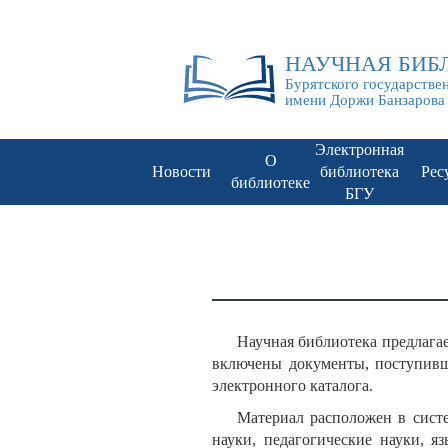
НАУЧНАЯ БИБ
Бурятского государстве
имени Доржи Банзарова
Электронная
О
Новости
библиотека
Рес
библиотеке
БГУ
Научная библиотека пред
включены документы, поступивш
электронного каталога.
Материал расположен в систе
науки, педагогические науки, я